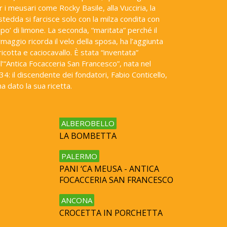
r i meusari come Rocky Basile, alla Vucciria, la
stedda si farcisce solo con la milza condita con
 po’ di limone. La seconda, “maritata” perché il
rmaggio ricorda il velo della sposa, ha l’aggiunta
 ricotta e caciocavallo. È stata “inventata”
ll’“Antica Focacceria San Francesco”, nata nel
34: il discendente dei fondatori, Fabio Conticello,
ha dato la sua ricetta.
ALBEROBELLO
LA BOMBETTA
PALERMO
PANI ‘CA MEUSA - ANTICA
FOCACCERIA SAN FRANCESCO
ANCONA
CROCETTA IN PORCHETTA