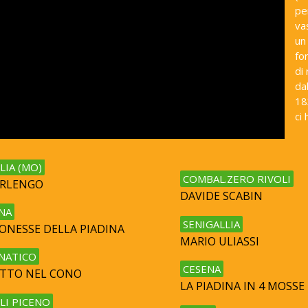
pe
va
un
fo
di
da
18
ci 
LIA (MO)
COMBAL.ZERO RIVOLI
ORLENGO
DAVIDE SCABIN
NA
SENIGALLIA
EONESSE DELLA PIADINA
MARIO ULIASSI
NATICO
CESENA
RITTO NEL CONO
LA PIADINA IN 4 MOSSE
LI PICENO