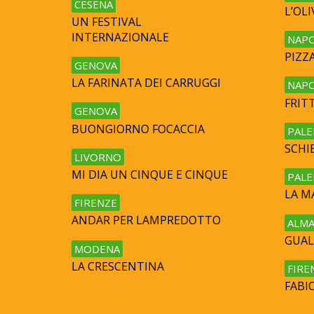
CESENA
L’OL
UN FESTIVAL
INTERNAZIONALE
NAPO
PIZZ
GENOVA
LA FARINATA DEI CARRUGGI
NAPO
FRITT
GENOVA
BUONGIORNO FOCACCIA
PAL
SCHI
LIVORNO
MI DIA UN CINQUE E CINQUE
PAL
LA M
FIRENZE
ANDAR PER LAMPREDOTTO
ALMA
GUAL
MODENA
LA CRESCENTINA
FIRE
FABIO