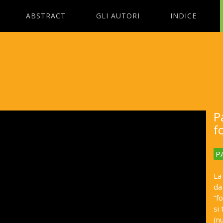
ABSTRACT
GLI AUTORI
INDICE
P
f
P
La
da
“f
si
(nu