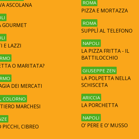
ROMA
IVA ASCOLANA
PIZZA E MORTAZZA
LI
ROMA
A GOURMET
SUPPLÌ AL TELEFONO
LI
NAPOLI
I E LAZZI
LA PIZZA FRITTA - IL
BATTILOCCHIO
ERMO
ETTA O MARITATA?
GIUSEPPE ZEN
LA POLPETTA NELLA
ERMO
SCHISCETA
AGIA DEI MERCATI
ARICCIA
, COLORNO
LA PORCHETTA
TIERO MARCHESI
NAPOLI
NZE
O’ PERE E O’ MUSSO
 PICCHI, CIBREO