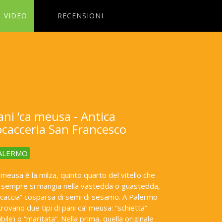
VIDEO
RECENSIONI
ani ‘ca meusa - Antica
ocacceria San Francesco
ALERMO
 meusa è la milza, quinto quarto del vitello che
 sempre si mangia nella vastedda o guastedda,
ocaccia” cosparsa di semi di sesamo. A Palermo
 trovano due tipi di pani ca’ meusa: “schietta”
bile) o “maritata”. Nella prima, quella originale