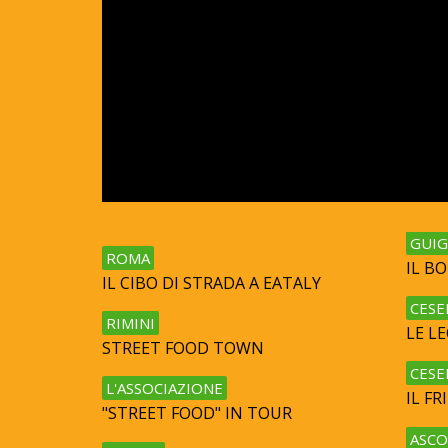
GUIG
ROMA
IL B
IL CIBO DI STRADA A EATALY
CESE
RIMINI
LE L
STREET FOOD TOWN
CESE
L'ASSOCIAZIONE
IL F
"STREET FOOD" IN TOUR
ASCO