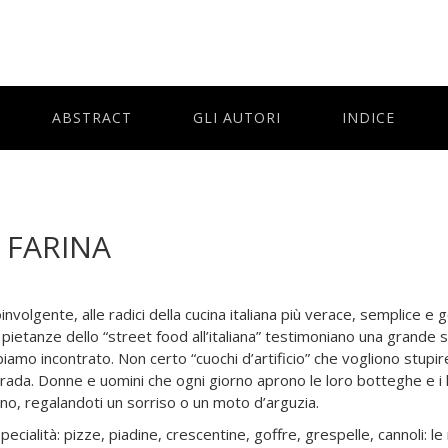
ABSTRACT
GLI AUTORI
INDICE
 FARINA
nvolgente, alle radici della cucina italiana più verace, semplice e g
pietanze dello “street food all’italiana” testimoniano una grande sto
iamo incontrato. Non certo “cuochi d’artificio” che vogliono stupir
 strada. Donne e uomini che ogni giorno aprono le loro botteghe e 
ono, regalandoti un sorriso o un moto d’arguzia.
cialità: pizze, piadine, crescentine, goffre, grespelle, cannoli: le