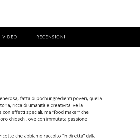
VIDEO
RECENSIONI
enerosa, fatta di pochi ingredienti poveri, quella
ria, ricca di umanità e creatività: ve la
e con effetti speciali, ma “food maker” che
i loro chioschi, ove con immutata passione
 ricette che abbiamo raccolto “in diretta” dalla