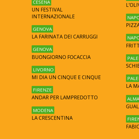
CESENA
L’OL
UN FESTIVAL
INTERNAZIONALE
NAPO
PIZZ
GENOVA
LA FARINATA DEI CARRUGGI
NAPO
FRITT
GENOVA
BUONGIORNO FOCACCIA
PAL
SCHI
LIVORNO
MI DIA UN CINQUE E CINQUE
PAL
LA M
FIRENZE
ANDAR PER LAMPREDOTTO
ALMA
GUAL
MODENA
LA CRESCENTINA
FIRE
FABIO