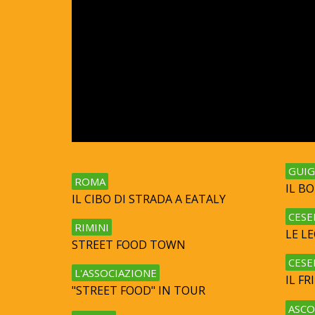
GUIG
ROMA
IL B
IL CIBO DI STRADA A EATALY
CESE
RIMINI
LE L
STREET FOOD TOWN
CESE
L'ASSOCIAZIONE
IL F
"STREET FOOD" IN TOUR
ASCO