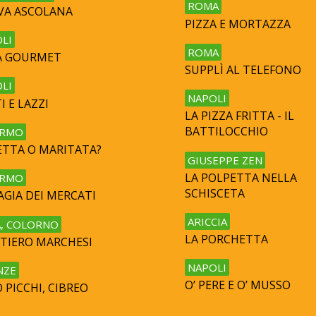
ROMA
IVA ASCOLANA
PIZZA E MORTAZZA
LI
ROMA
A GOURMET
SUPPLÌ AL TELEFONO
LI
NAPOLI
I E LAZZI
LA PIZZA FRITTA - IL
BATTILOCCHIO
ERMO
ETTA O MARITATA?
GIUSEPPE ZEN
LA POLPETTA NELLA
ERMO
SCHISCETA
AGIA DEI MERCATI
ARICCIA
, COLORNO
LA PORCHETTA
TIERO MARCHESI
NAPOLI
NZE
O’ PERE E O’ MUSSO
 PICCHI, CIBREO