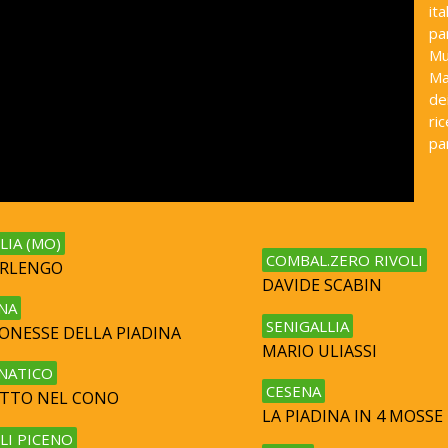
ita
pa
Mu
Ma
dei
ri
pa
LIA (MO)
COMBAL.ZERO RIVOLI
ORLENGO
DAVIDE SCABIN
NA
SENIGALLIA
EONESSE DELLA PIADINA
MARIO ULIASSI
NATICO
CESENA
RITTO NEL CONO
LA PIADINA IN 4 MOSSE
LI PICENO