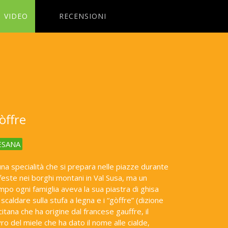
VIDEO
RECENSIONI
òffre
ESANA
una specialità che si prepara nelle piazze durante
 feste nei borghi montani in Val Susa, ma un
mpo ogni famiglia aveva la sua piastra di ghisa
 scaldare sulla stufa a legna e i “gòffre” (dizione
citana che ha origine dal francese gauffre, il
vro del miele che ha dato il nome alle cialde,