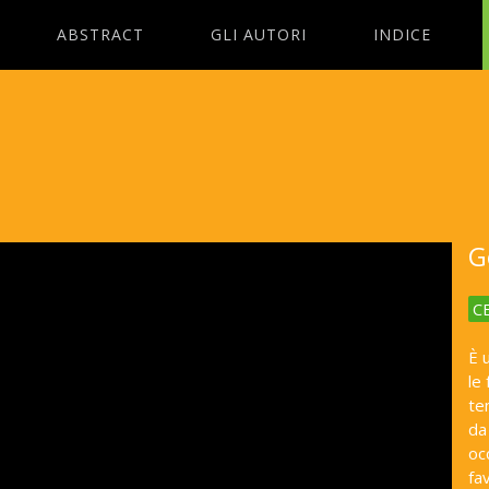
ABSTRACT
GLI AUTORI
INDICE
G
C
È 
le
te
da
oc
fa